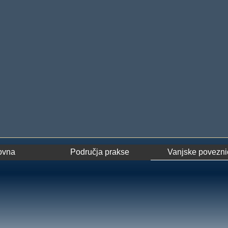
ovna
Područja prakse
Vanjske povezni