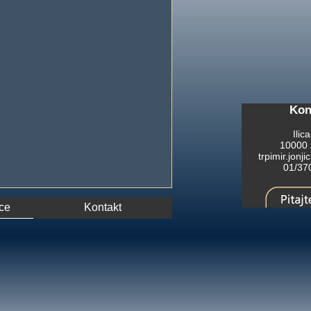
Kon
Ilic
10000 
trpimir.jonj
01/37
ce
Kontakt