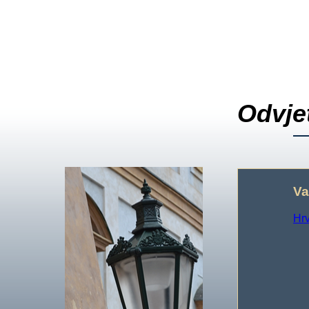
Odvjet
Va
Hrv