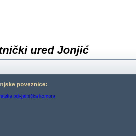
nički ured Jonjić
njske poveznice:
atska odvjetnička komora